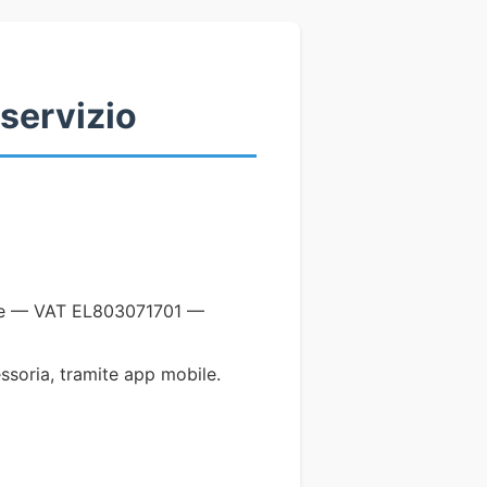
 servizio
eece — VAT EL803071701 —
essoria, tramite app mobile.